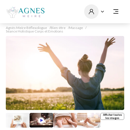
Agnès Meire Réflexologue
Bien-être
Massage
Séance Holistique Corps et Emotions
Afficher toutes
les images