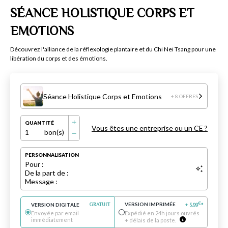
SÉANCE HOLISTIQUE CORPS ET
EMOTIONS
Découvrez l'alliance de la réflexologie plantaire et du Chi Nei Tsang pour une
libération du corps et des émotions.
Séance Holistique Corps et Emotions
+ 8 OFFRES
QUANTITÉ
Vous êtes une entreprise ou un CE ?
1
bon(s)
PERSONNALISATION
Pour :
De la part de :
Message :
VERSION IMPRIMÉE
€
VERSION DIGITALE
GRATUIT
+
5.99
*
Envoyée par email
Expédié en 24h jours ouvrés
immédiatement
+ délais de la poste.